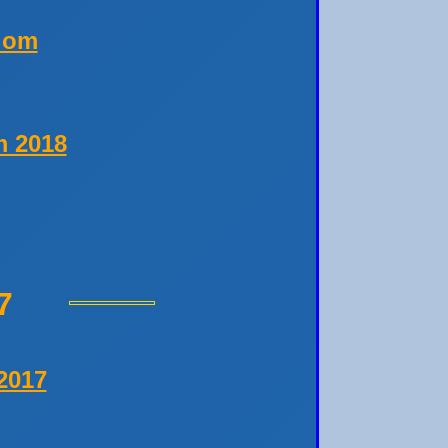
lom
m 2018
7
2017