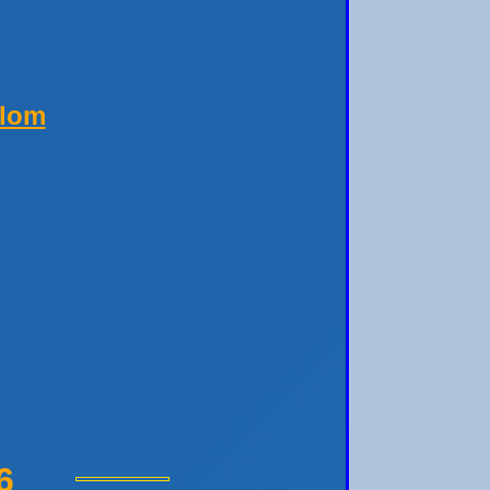
alom
6