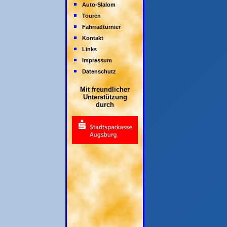
Auto-Slalom
Touren
Fahrradturnier
Kontakt
Links
Impressum
Datenschutz
Mit freundlicher
Unterstützung
durch