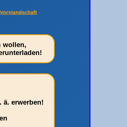
Vorstandschaft
 wollen,
erunterladen!
. ä. erwerben!
den