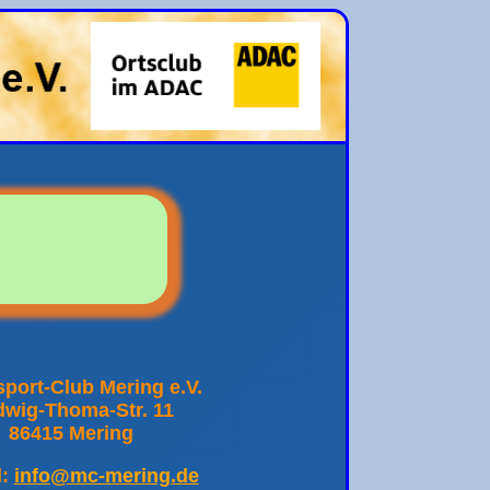
port-Club Mering e.V.
wig-Thoma-Str. 11
86415 Mering
l:
info@mc-mering.de