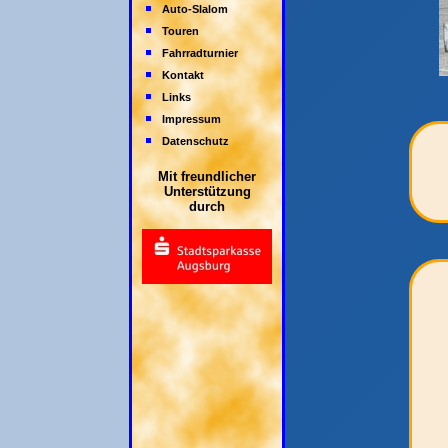
Auto-Slalom
Touren
Fahrradturnier
Kontakt
Links
Impressum
Datenschutz
Mit freundlicher
Unterstützung
durch