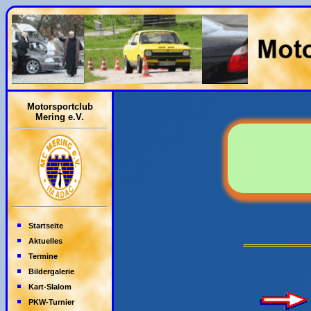
Motorsportclub
Mering e.V.
Startseite
Aktuelles
Termine
Bildergalerie
Kart-Slalom
PKW-Turnier