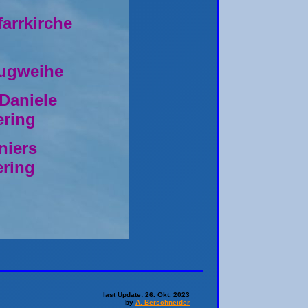
farrkirche
eugweihe
Daniele
ering
niers
ring
last Update: 26. Okt. 2023
by
A. Berschneider