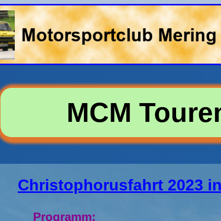
MCM Toure
Christophorusfahrt 2023 i
Programm: