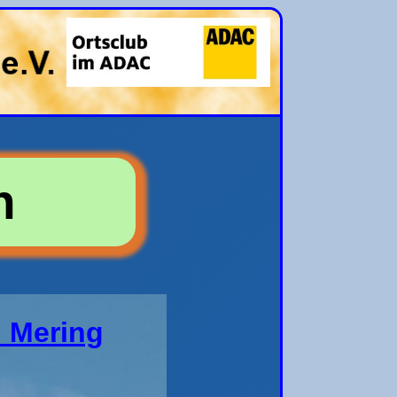
n
n Mering