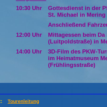
10:30 Uhr
Gottesdienst in der P
St. Michael in Mering
Anschließend Fahrz
12:00 Uhr
Mittagessen beim Da 
(Luitpoldstraße) in M
14:00 Uhr
3D-Film des PKW-Tur
im Heimatmuseum Me
(Frühlingsstraße)
t:
Tourenleitung