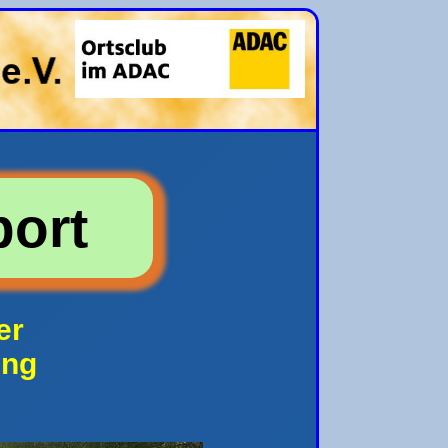
ort
er
ing