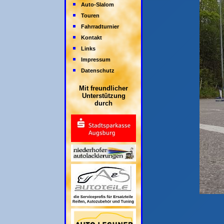
Auto-Slalom
Touren
Fahrradturnier
Kontakt
Links
Impressum
Datenschutz
Mit freundlicher
Unterstützung
durch