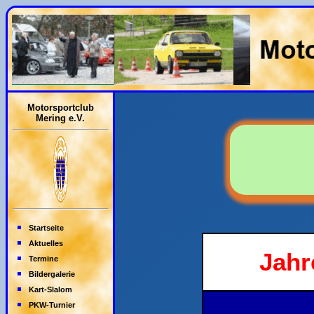
Motorsportclub
Mering e.V.
Startseite
Aktuelles
Jahr
Termine
Bildergalerie
Kart-Slalom
PKW-Turnier