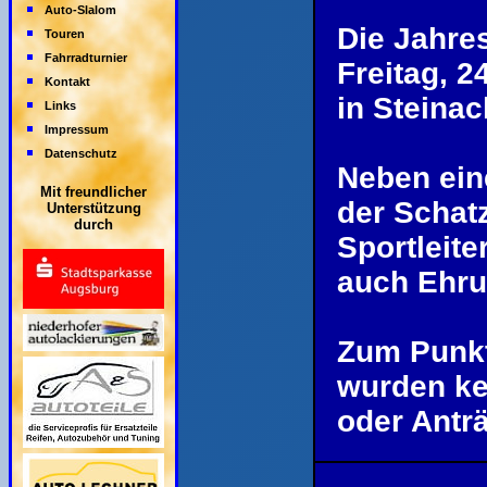
Auto-Slalom
Die Jahre
Touren
Fahrradturnier
Freitag, 
Kontakt
in Steinach
Links
Impressum
Datenschutz
Neben ein
Mit freundlicher
der Schatz
Unterstützung
durch
Sportleite
auch Ehru
Zum Punkt
wurden k
oder Anträ