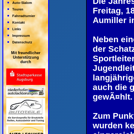
Die Jahre
Auto-Slalom
Freitag, 
Touren
Fahrradturnier
Aumiller i
Kontakt
Links
Impressum
Neben ein
Datenschutz
der Schatz
Mit freundlicher
Sportleite
Unterstützung
durch
Jugendlei
langjähri
auch die 
gewÃ¤hlt.
Zum Punkt
wurden ke