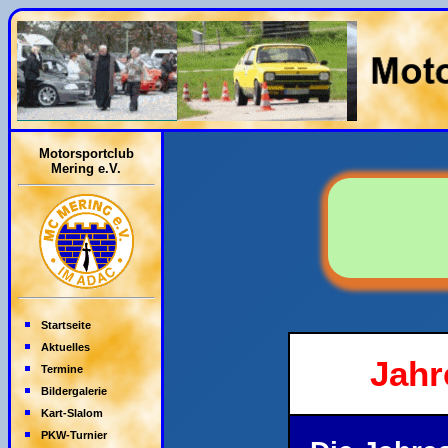
Motorsportclub
Mering e.V.
Startseite
Aktuelles
Jahr
Termine
Bildergalerie
Kart-Slalom
PKW-Turnier